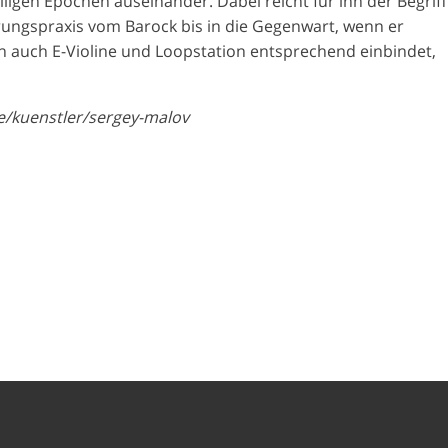
ligen Epochen auseinander. Dabei reicht für ihn der Begriff
hrungspraxis vom Barock bis in die Gegenwart, wenn er
 auch E-Violine und Loopstation entsprechend einbindet,
/kuenstler/sergey-malov