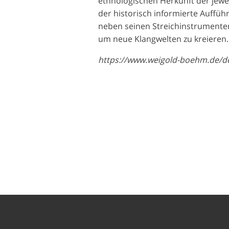
ethnologischen Herkunft der jewei
der historisch informierte Auffü
neben seinen Streichinstrumenten
um neue Klangwelten zu kreieren.
https://www.weigold-boehm.de/de