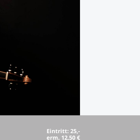
Eintritt: 25,-
erm. 12,50 €