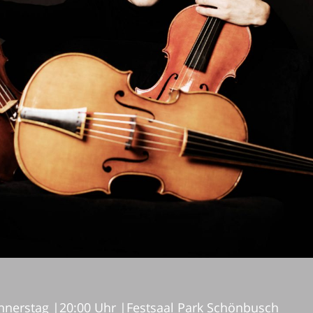
nnerstag
|
20:00 Uhr
|
Festsaal Park Schönbusch