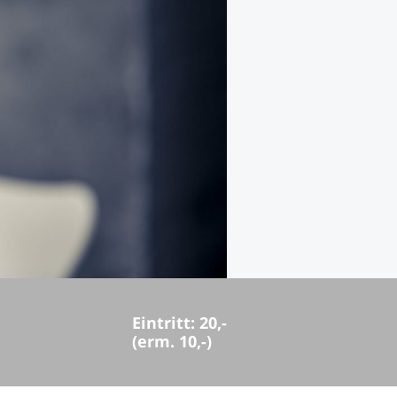
Eintritt: 20,-
(erm. 10,-)