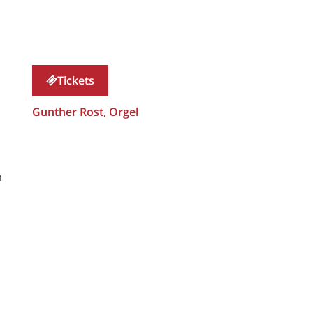
Tickets
Gunther Rost, Orgel
n
n